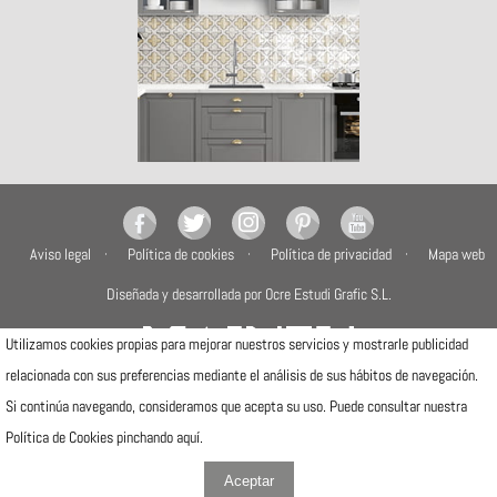
Aviso legal
Política de cookies
Política de privacidad
Mapa web
Diseñada y desarrollada por Ocre Estudi Grafic S.L.
Utilizamos cookies propias para mejorar nuestros servicios y mostrarle publicidad
relacionada con sus preferencias mediante el análisis de sus hábitos de navegación.
Si continúa navegando, consideramos que acepta su uso. Puede consultar nuestra
Camí de la Travessa, 17
12540 Vila-real (Castellón)
Política de Cookies pinchando
aquí
.
Telfs: (+34) 964506300 · (+34) 964506301
info@mainzu.com
Aceptar