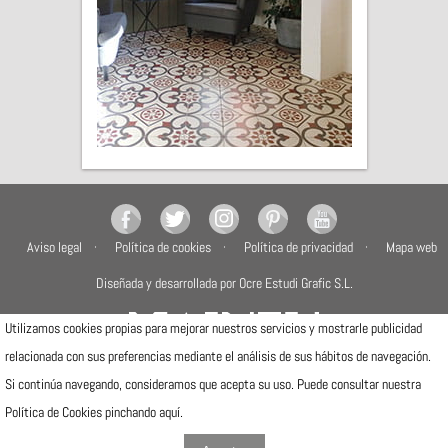
Aviso legal
Política de cookies
Política de privacidad
Mapa web
Diseñada y desarrollada por Ocre Estudi Grafic S.L.
Utilizamos cookies propias para mejorar nuestros servicios y mostrarle publicidad
relacionada con sus preferencias mediante el análisis de sus hábitos de navegación.
Si continúa navegando, consideramos que acepta su uso. Puede consultar nuestra
Camí de la Travessa, 17
Política de Cookies pinchando
aquí
.
12540 Vila-real (Castellón)
Telfs: (+34) 964506300 · (+34) 964506301