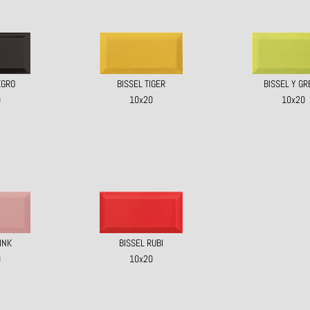
EGRO
BISSEL TIGER
BISSEL Y G
0
10x20
10x20
INK
BISSEL RUBI
0
10x20