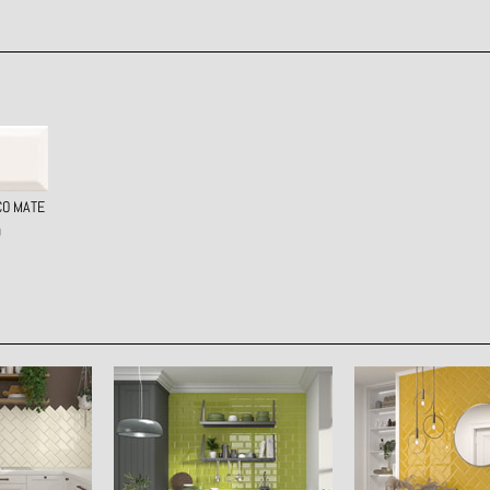
CO MATE
0