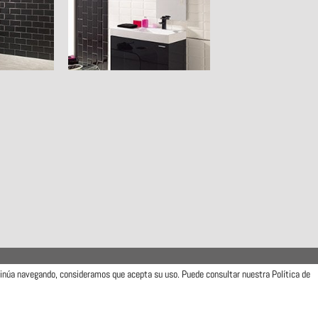
ntinúa navegando, consideramos que acepta su uso. Puede consultar nuestra Política de
Camí de la Travessa, 17
12540 Vila-real (Castellón)
Telfs: (+34) 964506300 · (+34) 964506301
info@mainzu.com