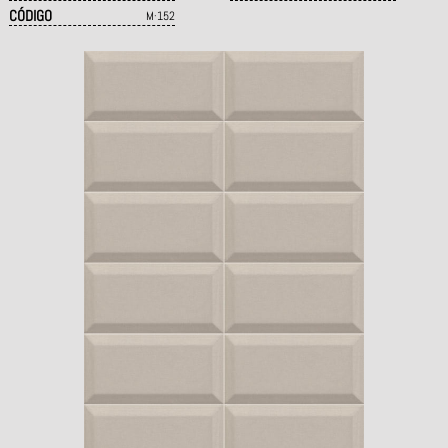
CÓDIGO
M·152