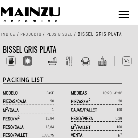
BISSEL GRIS PLATA
INDICE
/
PRODUCTO
/
PLUS BISSEL
/
BISSEL GRIS PLATA
PACKING LIST
MODELO
MEDIDAS
BASE
10x20 · 4"x8"
2
PIEZAS/CAJA
50
PIEZAS/M
50
2
CAJAS/PALLET
M
/CAJA
1
100
2
PESO/PIEZA
PESO/M
13,84
0,28
2
PESO/CAJA
13,84
M
/PALLET
100
PESO/PALLET
VENTA
2
1383,75
M