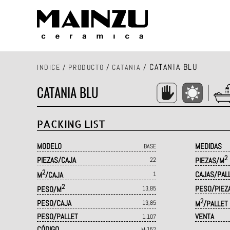
CATANIA BLU
INDICE
/
PRODUCTO
/
CATANIA
/
CATANIA BLU
PACKING LIST
MODELO
MEDIDAS
BASE
2
PIEZAS/CAJA
22
PIEZAS/M
2
CAJAS/PAL
M
/CAJA
1
2
PESO/PIEZ
PESO/M
13,85
2
PESO/CAJA
13,85
M
/PALLET
PESO/PALLET
VENTA
1.107
CÓDIGO
M·152