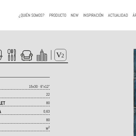
¿QUIÉN SOMOS?
PRODUCTO
NEW
INSPIRACIÓN
ACTUALIDAD
Á
15x30 · 6"x12"
22
LET
80
A
0,63
80
2
M