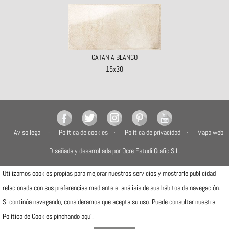
CATANIA BLANCO
15x30
Aviso legal
Política de cookies
Política de privacidad
Mapa web
Diseñada y desarrollada por Ocre Estudi Grafic S.L.
Utilizamos cookies propias para mejorar nuestros servicios y mostrarle publicidad
relacionada con sus preferencias mediante el análisis de sus hábitos de navegación.
Si continúa navegando, consideramos que acepta su uso. Puede consultar nuestra
Camí de la Travessa, 17
Política de Cookies pinchando
aquí
.
12540 Vila-real (Castellón)
Telfs: (+34) 964506300 · (+34) 964506301