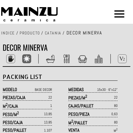
DECOR MINERVA
INDICE
/
PRODUCTO
/
CATANIA
/
DECOR MINERVA
PACKING LIST
MODELO
MEDIDAS
BASE DECOR
15x30 · 6"x12"
2
PIEZAS/CAJA
22
PIEZAS/M
22
2
CAJAS/PALLET
M
/CAJA
1
80
2
PESO/PIEZA
PESO/M
13,85
0,63
2
PESO/CAJA
13,85
M
/PALLET
80
PESO/PALLET
VENTA
2
1.107
M