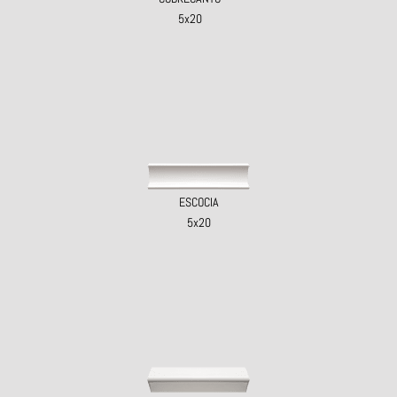
5x20
ESCOCIA
5x20