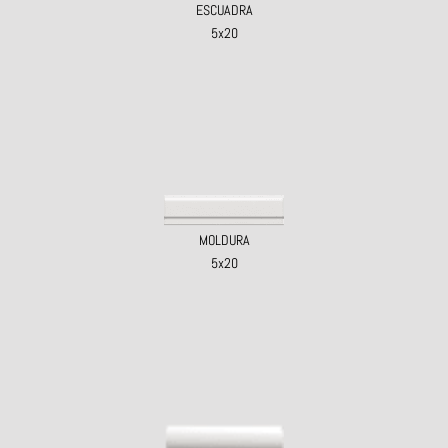
ESCUADRA
5x20
MOLDURA
5x20