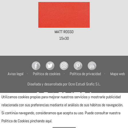
MATT ROSSO
15x30
Aviso legal
Política de cookies
Política de privacidad
Mapa web
Diseñada y desarrollada por Ocre Estudi Grafic S.L.
Utilizamos cookies propias para mejorar nuestros servicios y mostrarle publicidad
relacionada con sus preferencias mediante el análisis de sus hábitos de navegación.
Si continúa navegando, consideramos que acepta su uso. Puede consultar nuestra
Camí de la Travessa, 17
12540 Vila-real (Castellón)
Política de Cookies pinchando
aquí
.
Telfs: (+34) 964506300 · (+34) 964506301