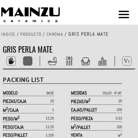
GRIS PERLA MATE
INDICE
/
PRODUCTO
/
CHROMA
/
GRIS PERLA MATE
PACKING LIST
MODELO
MEDIDAS
BASE
20x20 · 8"x8"
2
PIEZAS/CAJA
25
PIEZAS/M
25
2
CAJAS/PALLET
M
/CAJA
1
100
2
PESO/PIEZA
PESO/M
13,25
0,53
2
PESO/CAJA
13,25
M
/PALLET
100
PESO/PALLET
VENTA
2
1.325
M