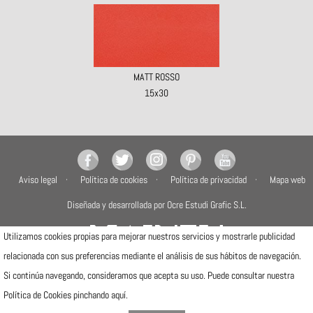
MATT ROSSO
15x30
Aviso legal
Política de cookies
Política de privacidad
Mapa web
Diseñada y desarrollada por Ocre Estudi Grafic S.L.
Utilizamos cookies propias para mejorar nuestros servicios y mostrarle publicidad
relacionada con sus preferencias mediante el análisis de sus hábitos de navegación.
Si continúa navegando, consideramos que acepta su uso. Puede consultar nuestra
Camí de la Travessa, 17
12540 Vila-real (Castellón)
Política de Cookies pinchando
aquí
.
Telfs: (+34) 964506300 · (+34) 964506301