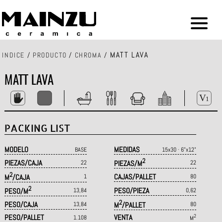
MATT LAVA
INDICE
/
PRODUCTO
/
CHROMA
/
MATT LAVA
PACKING LIST
MODELO
MEDIDAS
BASE
15x30 · 6"x12"
2
PIEZAS/CAJA
22
PIEZAS/M
22
2
CAJAS/PALLET
M
/CAJA
1
80
2
PESO/PIEZA
PESO/M
13,84
0,62
2
PESO/CAJA
13,84
M
/PALLET
80
PESO/PALLET
VENTA
2
1.108
M