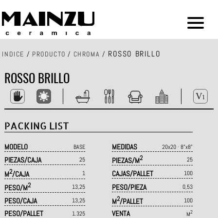
ROSSO BRILLO
INDICE
/
PRODUCTO
/
CHROMA
/
ROSSO BRILLO
PACKING LIST
MODELO
MEDIDAS
BASE
20x20 · 8"x8"
2
PIEZAS/CAJA
25
PIEZAS/M
25
2
CAJAS/PALLET
M
/CAJA
1
100
2
PESO/PIEZA
PESO/M
13,25
0,53
2
PESO/CAJA
13,25
M
/PALLET
100
PESO/PALLET
VENTA
2
1.325
M