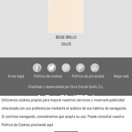
BEIGE BRILLO
20x20
Aviso legal
Política de cookies
Política de privacidad
Mapa web
Diseñada y desarrollada por Ocre Estudi Grafic S.L.
Utilizamos cookies propias para mejorar nuestros servicios y mostrarle publicidad
relacionada con sus preferencias mediante el análisis de sus hábitos de navegación.
Si continúa navegando, consideramos que acepta su uso. Puede consultar nuestra
Camí de la Travessa, 17
12540 Vila-real (Castellón)
Política de Cookies pinchando
aquí
.
Telfs: (+34) 964506300 · (+34) 964506301