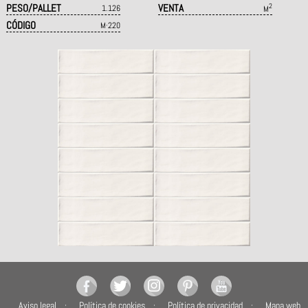
PESO/PALLET
VENTA
2
1.126
M
CÓDIGO
M·220
Aviso legal
Política de cookies
Política de privacidad
Mapa web