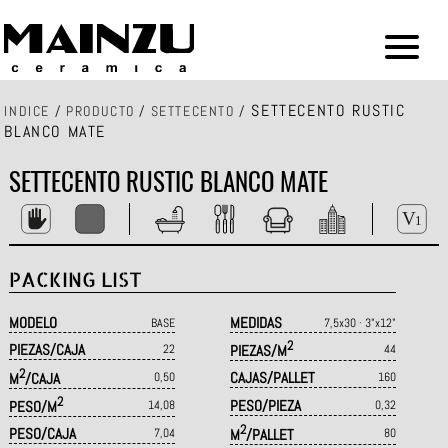
SETTECENTO RUSTIC
INDICE
/
PRODUCTO
/
SETTECENTO
/
BLANCO MATE
SETTECENTO RUSTIC BLANCO MATE
PACKING LIST
MODELO
MEDIDAS
BASE
7,5x30 · 3"x12"
2
PIEZAS/CAJA
22
PIEZAS/M
44
2
CAJAS/PALLET
M
/CAJA
0,50
160
2
PESO/PIEZA
PESO/M
14,08
0,32
2
PESO/CAJA
7,04
M
/PALLET
80