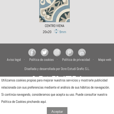
CENTRO VIENA
20x20
9mm
Aviso legal
Política de cookies
Política de privacidad
Mapa web
Diseñada y desarrollada por Ocre Estudi Grafic S.L.
Utilizamos cookies propias para mejorar nuestros servicios y mostrarle publicidad
relacionada con sus preferencias mediante el análisis de sus hábitos de navegación.
Si continúa navegando, consideramos que acepta su uso. Puede consultar nuestra
Camí de la Travessa, 17
12540 Vila-real (Castellón)
Política de Cookies pinchando
aquí
.
Telfs: (+34) 964506300 · (+34) 964506301
info@mainzu.com
Aceptar