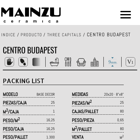
CENTRO BUDAPEST
INDICE
/
PRODUCTO
/
THREE CAPITALS
/
CENTRO BUDAPEST
PACKING LIST
MODELO
MEDIDAS
BASE DECOR
20x20 · 8"x8"
2
PIEZAS/CAJA
25
PIEZAS/M
25
2
CAJAS/PALLET
M
/CAJA
1
80
2
PESO/PIEZA
PESO/M
16,25
0,65
2
PESO/CAJA
16,25
M
/PALLET
80
PESO/PALLET
VENTA
2
1.300
M