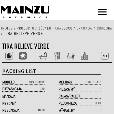
INDICE
/
PRODUCTO
/
ZÓCALO - ARABESCO
/
GRANADA Y CÓRDOBA
TIRA RELIEVE VERDE
/
TIRA RELIEVE VERDE
PACKING LIST
MODELO
MEDIDAS
TIRA RELIEVE
3x28 · 1"x11"
2
PIEZAS/CAJA
120
PIEZAS/M
-
2
CAJAS/PALLET
M
/CAJA
-
-
2
PESO/PIEZA
PESO/M
-
0,13
2
PESO/CAJA
16,66
M
/PALLET
-