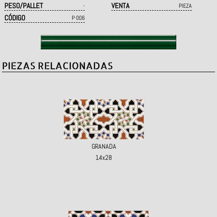
PESO/PALLET
VENTA
-
PIEZA
CÓDIGO
P·006
PIEZAS RELACIONADAS
GRANADA
14x28