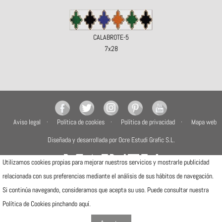
CALABROTE-5
7x28
Aviso legal
Política de cookies
Política de privacidad
Mapa web
Diseñada y desarrollada por Ocre Estudi Grafic S.L.
Utilizamos cookies propias para mejorar nuestros servicios y mostrarle publicidad
relacionada con sus preferencias mediante el análisis de sus hábitos de navegación.
Si continúa navegando, consideramos que acepta su uso. Puede consultar nuestra
Camí de la Travessa, 17
12540 Vila-real (Castellón)
Política de Cookies pinchando
aquí
.
Telfs: (+34) 964506300 · (+34) 964506301
info@mainzu.com