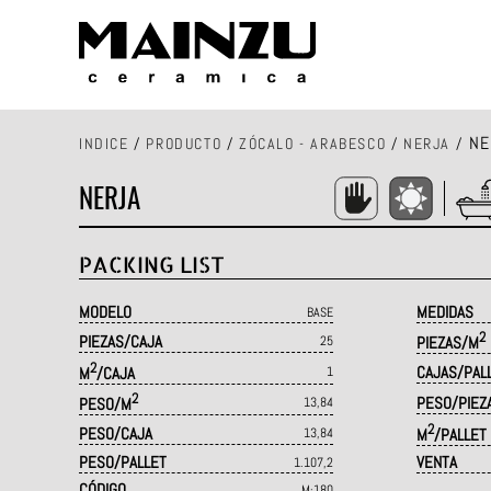
NE
INDICE
/
PRODUCTO
/
ZÓCALO - ARABESCO
/
NERJA
/
NERJA
PACKING LIST
MODELO
MEDIDAS
BASE
2
PIEZAS/CAJA
25
PIEZAS/M
2
CAJAS/PAL
M
/CAJA
1
2
PESO/PIEZ
PESO/M
13,84
2
PESO/CAJA
13,84
M
/PALLET
PESO/PALLET
VENTA
1.107,2
CÓDIGO
M·180