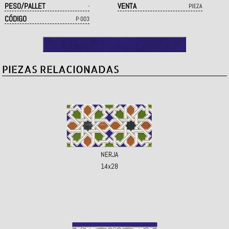
PESO/PALLET
VENTA
-
PIEZA
CÓDIGO
P·003
PIEZAS RELACIONADAS
NERJA
14x28