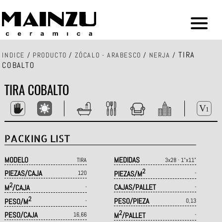
TIRA
INDICE
/
PRODUCTO
/
ZÓCALO - ARABESCO
/
NERJA
/
COBALTO
TIRA COBALTO
PACKING LIST
MODELO
MEDIDAS
TIRA
3x28 · 1"x11"
2
PIEZAS/CAJA
120
PIEZAS/M
-
2
CAJAS/PALLET
M
/CAJA
-
-
2
PESO/PIEZA
PESO/M
-
0,13
2
PESO/CAJA
16,66
M
/PALLET
-