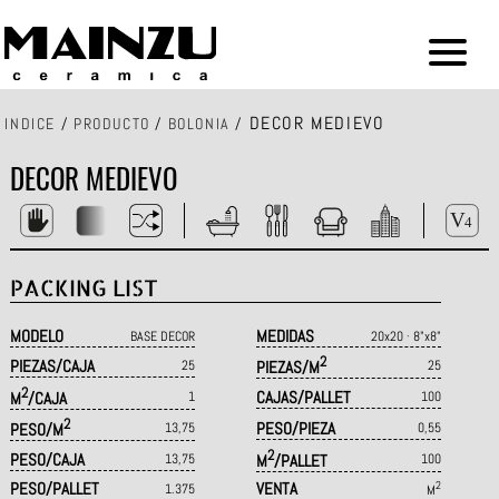
DECOR MEDIEVO
INDICE
/
PRODUCTO
/
BOLONIA
/
DECOR MEDIEVO
PACKING LIST
MODELO
MEDIDAS
BASE DECOR
20x20 · 8"x8"
2
PIEZAS/CAJA
25
PIEZAS/M
25
2
CAJAS/PALLET
M
/CAJA
1
100
2
PESO/PIEZA
PESO/M
13,75
0,55
2
PESO/CAJA
13,75
M
/PALLET
100
PESO/PALLET
VENTA
2
1.375
M