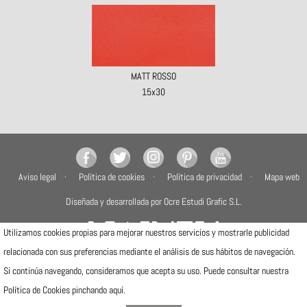
MATT ROSSO
15x30
Aviso legal
Política de cookies
Política de privacidad
Mapa web
Diseñada y desarrollada por Ocre Estudi Grafic S.L.
Utilizamos cookies propias para mejorar nuestros servicios y mostrarle publicidad
relacionada con sus preferencias mediante el análisis de sus hábitos de navegación.
Si continúa navegando, consideramos que acepta su uso. Puede consultar nuestra
Camí de la Travessa, 17
12540 Vila-real (Castellón)
Política de Cookies pinchando
aquí
.
Telfs: (+34) 964506300 · (+34) 964506301