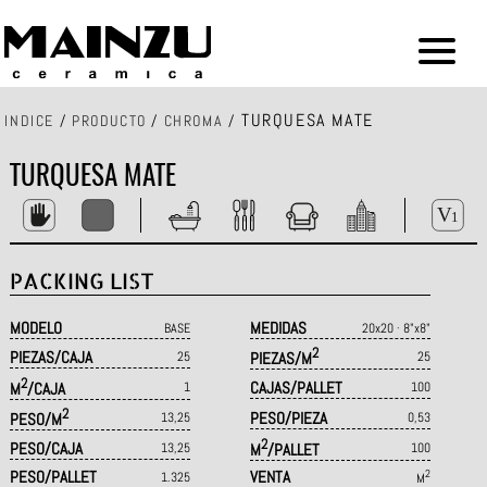
TURQUESA MATE
INDICE
/
PRODUCTO
/
CHROMA
/
TURQUESA MATE
PACKING LIST
MODELO
MEDIDAS
BASE
20x20 · 8"x8"
2
PIEZAS/CAJA
25
PIEZAS/M
25
2
CAJAS/PALLET
M
/CAJA
1
100
2
PESO/PIEZA
PESO/M
13,25
0,53
2
PESO/CAJA
13,25
M
/PALLET
100
PESO/PALLET
VENTA
2
1.325
M