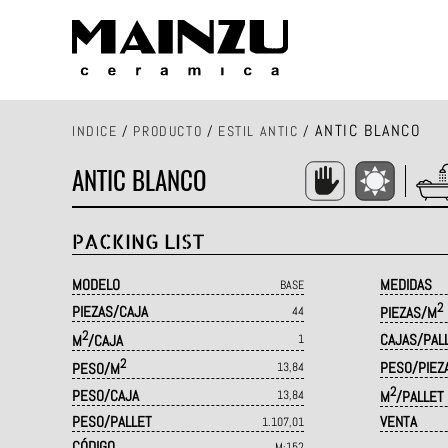
ANTIC BLANCO
INDICE
/
PRODUCTO
/
ESTIL ANTIC
/
ANTIC BLANCO
PACKING LIST
MODELO
MEDIDAS
BASE
2
PIEZAS/CAJA
44
PIEZAS/M
2
CAJAS/PAL
M
/CAJA
1
2
PESO/PIEZ
PESO/M
13,84
2
PESO/CAJA
13,84
M
/PALLET
PESO/PALLET
VENTA
1.107,01
CÓDIGO
M·152