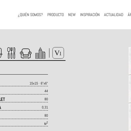
¿QUIÉN SOMOS?
PRODUCTO
NEW
INSPIRACIÓN
ACTUALIDAD
Á
15x15 · 6"x6"
44
LET
80
A
0,31
80
2
M