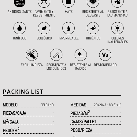
ANTIDESLIZANTE
PAVIMENTO Y
MATE
RESISTENTE AL
RESISTENTE A
REVESTIMIENTO
DESGASTE
LAS MANCHAS
IGNÍFUGO
ECOLÓGICO
IMPERMEABLE
HIGIÉNICO
COLORES
INALTERABLES
FÁCIL LIMPIEZA
RESISTENTE A
RESISTENTE AL
DESTONIFICADO
LOS QUÍMICOS
RAYADO
PACKING LIST
MODELO
MEDIDAS
PELDAÑO
20x20x3 · 8"x8"x1"
2
PIEZAS/CAJA
-
PIEZAS/M
-
2
CAJAS/PALLET
M
/CAJA
-
-
2
PESO/PIEZA
PESO/M
-
-