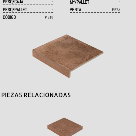
2
PESO/CAJA
-
M
/PALLET
-
PESO/PALLET
VENTA
-
PIEZA
CÓDIGO
P·210
PIEZAS RELACIONADAS