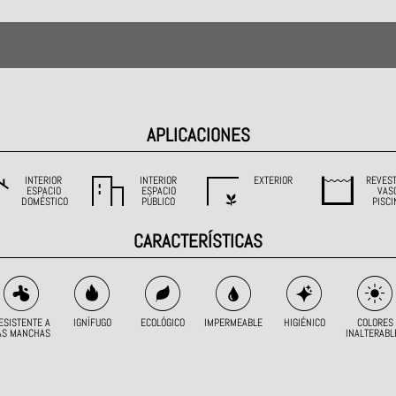
APLICACIONES
INTERIOR
INTERIOR
EXTERIOR
REVEST
ESPACIO
ESPACIO
VAS
DOMÉSTICO
PÚBLICO
PISCI
CARACTERÍSTICAS
ESISTENTE A
IGNÍFUGO
ECOLÓGICO
IMPERMEABLE
HIGIÉNICO
COLORES
AS MANCHAS
INALTERABL