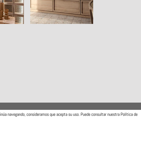
ntinúa navegando, consideramos que acepta su uso. Puede consultar nuestra Política de
Camí de la Travessa, 17
12540 Vila-real (Castellón)
Telfs: (+34) 964506300 · (+34) 964506301
info@mainzu.com