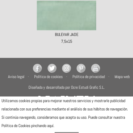
BULEVAR JADE
7,5x15
Aviso legal
Política de cookies
Política de privacidad
Mapa web
Diseñada y desarrollada por Ocre Estudi Grafic S.L.
Utilizamos cookies propias para mejorar nuestros servicios y mostrarle publicidad
relacionada con sus preferencias mediante el análisis de sus hábitos de navegación.
Si continúa navegando, consideramos que acepta su uso. Puede consultar nuestra
Camí de la Travessa, 17
12540 Vila-real (Castellón)
Política de Cookies pinchando
aquí
.
Telfs: (+34) 964506300 · (+34) 964506301