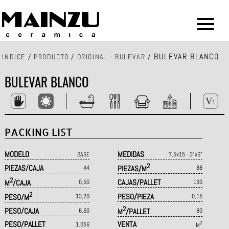
BULEVAR BLANCO
INDICE
/
PRODUCTO
/
ORIGINAL · BULEVAR
/
BULEVAR BLANCO
PACKING LIST
MODELO
MEDIDAS
BASE
7,5x15 · 3"x6"
2
PIEZAS/CAJA
44
PIEZAS/M
88
2
CAJAS/PALLET
M
/CAJA
0,50
160
2
PESO/PIEZA
PESO/M
13,20
0,15
2
PESO/CAJA
6,60
M
/PALLET
80
PESO/PALLET
VENTA
2
1.056
M