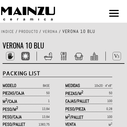
VERONA 10 BLU
INDICE
/
PRODUCTO
/
VERONA
/
VERONA 10 BLU
PACKING LIST
MODELO
MEDIDAS
BASE
10x20 · 4"x8"
2
PIEZAS/CAJA
50
PIEZAS/M
50
2
CAJAS/PALLET
M
/CAJA
1
100
2
PESO/PIEZA
PESO/M
13,84
0,28
2
PESO/CAJA
13,84
M
/PALLET
100
PESO/PALLET
VENTA
2
1383,75
M