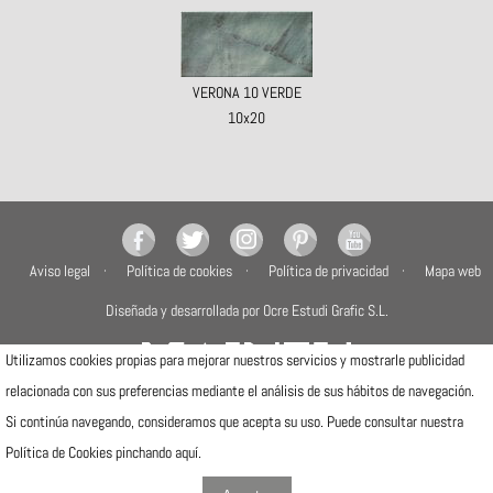
VERONA 10 VERDE
10x20
Aviso legal
Política de cookies
Política de privacidad
Mapa web
Diseñada y desarrollada por Ocre Estudi Grafic S.L.
Utilizamos cookies propias para mejorar nuestros servicios y mostrarle publicidad
relacionada con sus preferencias mediante el análisis de sus hábitos de navegación.
Si continúa navegando, consideramos que acepta su uso. Puede consultar nuestra
Camí de la Travessa, 17
12540 Vila-real (Castellón)
Política de Cookies pinchando
aquí
.
Telfs: (+34) 964506300 · (+34) 964506301
info@mainzu.com