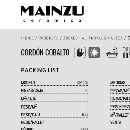
C
INDICE
/
PRODUCTO
/
ZÓCALO - AL-ÁNDALUS
/
ALTEA
/
CORDÓN COBALTO
PACKING LIST
MODELO
MEDIDAS
CORDÓN
2
PIEZAS/CAJA
96
PIEZAS/M
2
CAJAS/PAL
M
/CAJA
-
2
PESO/PIEZ
PESO/M
-
2
PESO/CAJA
5,34
M
/PALLET
PESO/PALLET
VENTA
-
CÓDIGO
P·006