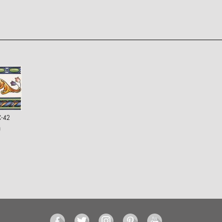
C-42
0