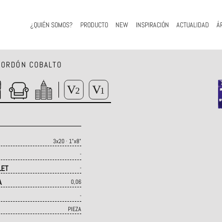
¿QUIÉN SOMOS?
PRODUCTO
NEW
INSPIRACIÓN
ACTUALIDAD
Á
ORDÓN COBALTO
3x20 · 1"x8"
-
LET
-
A
0,06
-
PIEZA