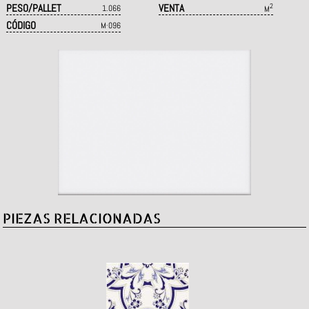
PESO/PALLET
VENTA
2
1.066
M
CÓDIGO
M·096
PIEZAS RELACIONADAS