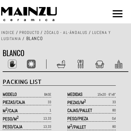
INDICE
/
PRODUCTO
/
ZÓCALO - AL-ÁNDALUS
/
LUCENA Y
BLANCO
LUSITANIA
/
BLANCO
PACKING LIST
MODELO
MEDIDAS
BASE
15x20 · 6"x8"
2
PIEZAS/CAJA
33
PIEZAS/M
33
2
CAJAS/PALLET
M
/CAJA
1
80
2
PESO/PIEZA
PESO/M
13,33
0,4
2
PESO/CAJA
13,33
M
/PALLET
80