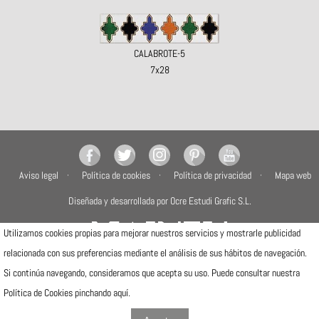
CALABROTE-5
7x28
Aviso legal
Política de cookies
Política de privacidad
Mapa web
Diseñada y desarrollada por Ocre Estudi Grafic S.L.
Utilizamos cookies propias para mejorar nuestros servicios y mostrarle publicidad
relacionada con sus preferencias mediante el análisis de sus hábitos de navegación.
Si continúa navegando, consideramos que acepta su uso. Puede consultar nuestra
Camí de la Travessa, 17
12540 Vila-real (Castellón)
Política de Cookies pinchando
aquí
.
Telfs: (+34) 964506300 · (+34) 964506301
info@mainzu.com