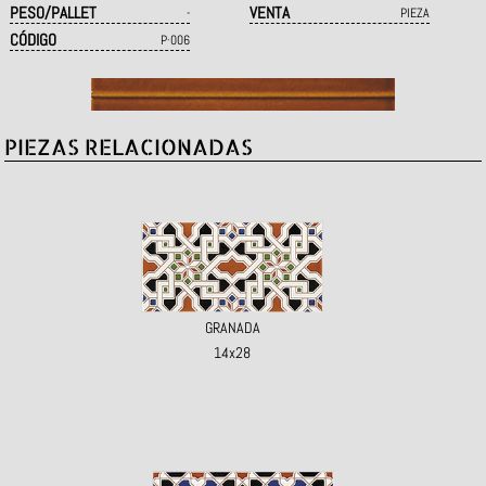
PESO/PALLET
VENTA
-
PIEZA
CÓDIGO
P·006
PIEZAS RELACIONADAS
GRANADA
14x28