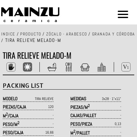
INDICE
/
PRODUCTO
/
ZÓCALO - ARABESCO
/
GRANADA Y CÓRDOBA
TIRA RELIEVE MELADO-M
/
TIRA RELIEVE MELADO-M
PACKING LIST
MODELO
MEDIDAS
TIRA RELIEVE
3x28 · 1"x11"
2
PIEZAS/CAJA
120
PIEZAS/M
-
2
CAJAS/PALLET
M
/CAJA
-
-
2
PESO/PIEZA
PESO/M
-
0,13
2
PESO/CAJA
16,66
M
/PALLET
-