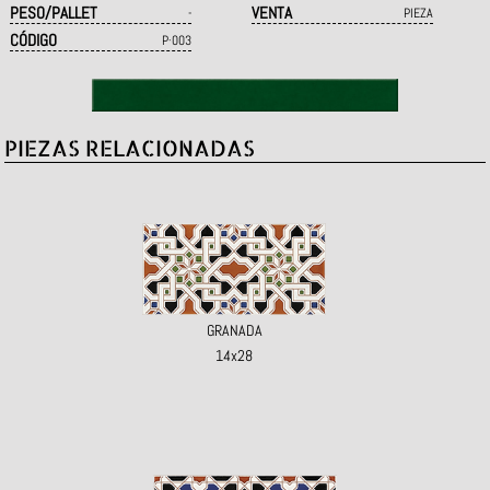
PESO/PALLET
VENTA
-
PIEZA
CÓDIGO
P·003
PIEZAS RELACIONADAS
GRANADA
14x28