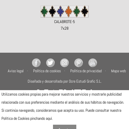
CALABROTE-5
7x28
Aviso legal
Política de cookies
Política de privacidad
Mapa web
Diseñada y desarrollada por Ocre Estudi Grafic S.L.
Utilizamos cookies propias para mejorar nuestros servicios y mostrarle publicidad
relacionada con sus preferencias mediante el análisis de sus hábitos de navegación.
Si continúa navegando, consideramos que acepta su uso. Puede consultar nuestra
Camí de la Travessa, 17
12540 Vila-real (Castellón)
Política de Cookies pinchando
aquí
.
Telfs: (+34) 964506300 · (+34) 964506301
info@mainzu.com