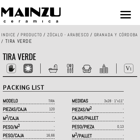
INDICE
/
PRODUCTO
/
ZÓCALO - ARABESCO
/
GRANADA Y CÓRDOBA
TIRA VERDE
/
TIRA VERDE
PACKING LIST
MODELO
MEDIDAS
TIRA
3x28 · 1"x11"
2
PIEZAS/CAJA
120
PIEZAS/M
-
2
CAJAS/PALLET
M
/CAJA
-
-
2
PESO/PIEZA
PESO/M
-
0,13
2
PESO/CAJA
16,66
M
/PALLET
-