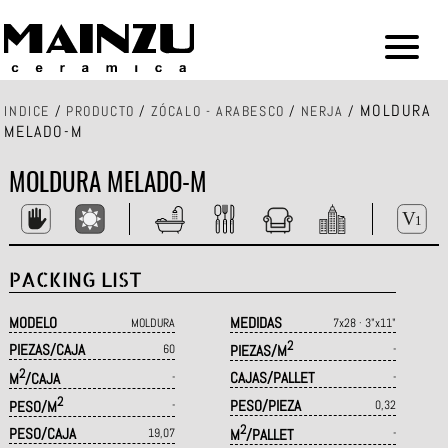
MOLDURA
INDICE
/
PRODUCTO
/
ZÓCALO - ARABESCO
/
NERJA
/
MELADO-M
MOLDURA MELADO-M
PACKING LIST
MODELO
MEDIDAS
MOLDURA
7x28 · 3"x11"
2
PIEZAS/CAJA
60
PIEZAS/M
-
2
CAJAS/PALLET
M
/CAJA
-
-
2
PESO/PIEZA
PESO/M
-
0,32
2
PESO/CAJA
19,07
M
/PALLET
-