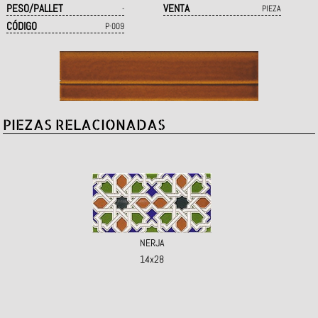
PESO/PALLET
VENTA
-
PIEZA
CÓDIGO
P·009
PIEZAS RELACIONADAS
NERJA
14x28