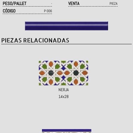
PESO/PALLET
VENTA
-
PIEZA
CÓDIGO
P·006
PIEZAS RELACIONADAS
NERJA
14x28