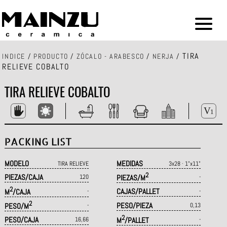
TIRA
INDICE
/
PRODUCTO
/
ZÓCALO - ARABESCO
/
NERJA
/
RELIEVE COBALTO
TIRA RELIEVE COBALTO
PACKING LIST
MODELO
MEDIDAS
TIRA RELIEVE
3x28 · 1"x11"
2
PIEZAS/CAJA
120
PIEZAS/M
-
2
CAJAS/PALLET
M
/CAJA
-
-
2
PESO/PIEZA
PESO/M
-
0,13
2
PESO/CAJA
16,66
M
/PALLET
-