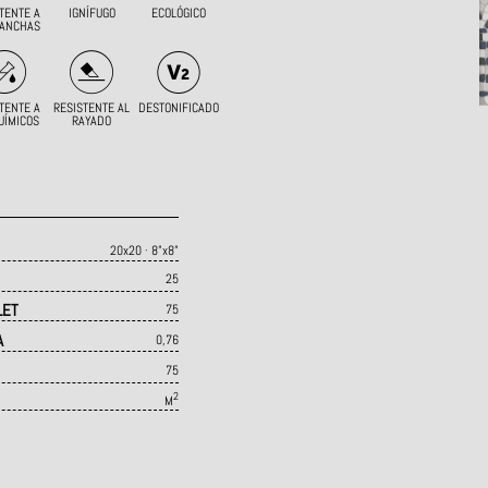
TENTE A
IGNÍFUGO
ECOLÓGICO
MANCHAS
TENTE A
RESISTENTE AL
DESTONIFICADO
UÍMICOS
RAYADO
20x20 · 8"x8"
25
LET
75
A
0,76
75
2
M