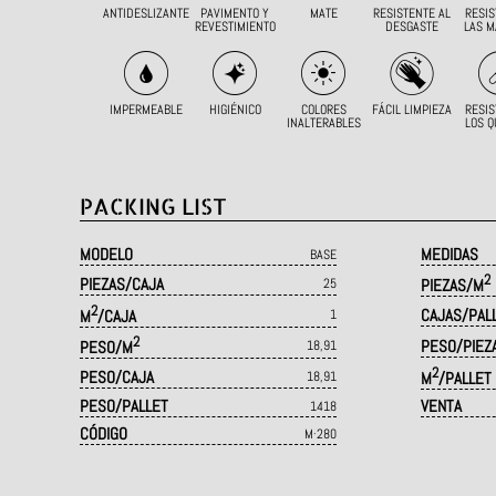
ANTIDESLIZANTE
PAVIMENTO Y
MATE
RESISTENTE AL
RESIS
REVESTIMIENTO
DESGASTE
LAS 
IMPERMEABLE
HIGIÉNICO
COLORES
FÁCIL LIMPIEZA
RESIS
INALTERABLES
LOS Q
PACKING LIST
MODELO
MEDIDAS
BASE
2
PIEZAS/CAJA
25
PIEZAS/M
2
CAJAS/PAL
M
/CAJA
1
2
PESO/PIEZ
PESO/M
18,91
2
PESO/CAJA
18,91
M
/PALLET
PESO/PALLET
VENTA
1418
CÓDIGO
M·280