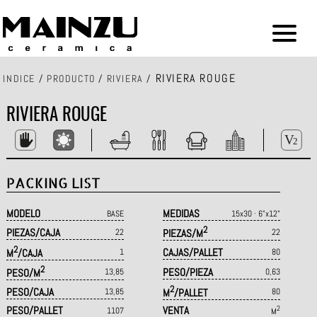
RIVIERA ROUGE
INDICE
/
PRODUCTO
/
RIVIERA
/
RIVIERA ROUGE
PACKING LIST
MODELO
MEDIDAS
BASE
15x30 · 6"x12"
2
PIEZAS/CAJA
22
PIEZAS/M
22
2
CAJAS/PALLET
M
/CAJA
1
80
2
PESO/PIEZA
PESO/M
13,85
0,63
2
PESO/CAJA
13,85
M
/PALLET
80
PESO/PALLET
VENTA
2
1107
M