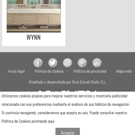
WYNN
Aviso legal
Política de cookies
Política de privacidad
Mapa web
Diseñada y desarrollada por Ocre Estudi Grafic S.L.
Utilizamos cookies propias para mejorar nuestros servicios y mostrarle publicidad
relacionada con sus preferencias mediante el análisis de sus hábitos de navegación.
Si continúa navegando, consideramos que acepta su uso. Puede consultar nuestra
Camí de la Travessa, 17
12540 Vila-real (Castellón)
Política de Cookies pinchando
aquí
.
Telfs: (+34) 964506300 · (+34) 964506301
info@mainzu.com
Aceptar